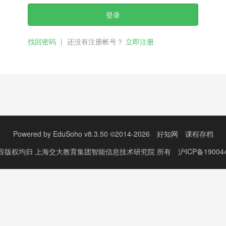
登录
找回密码
|
还没有注册帐号？
立即注册
Powered by
EduSoho v8.3.50
©2014-2026
好知网
课程存档
容版权均归
上海交大教育集团智能信息技术研究院
所有
沪ICP备19004